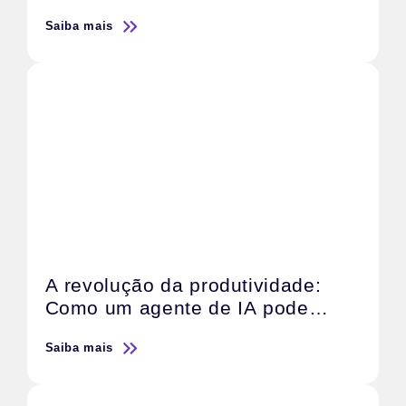
escalar resultados
Saiba mais
A revolução da produtividade:
Como um agente de IA pode
transformar o trabalho de sua
Saiba mais
agência de marketing