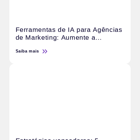
Ferramentas de IA para Agências
de Marketing: Aumente a
Produtividade e a Qualidade do
Saiba mais
Serviço.