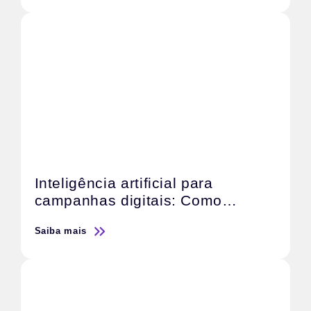
Inteligência artificial para
campanhas digitais: Como
otimizar o retorno sobre o
Saiba mais
investimento