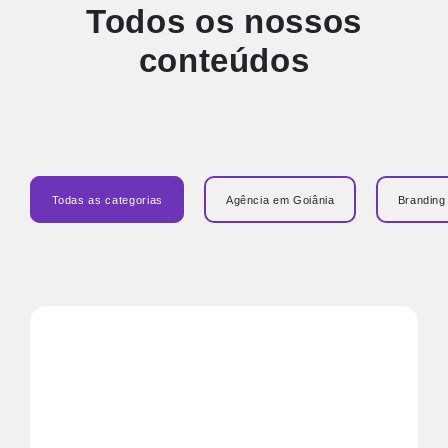
Todos os nossos
conteúdos
Todas as categorias
Agência em Goiânia
Branding