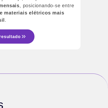
 mensais
, posicionando-se entre
 materiais elétricos mais
il
.
resultado
s