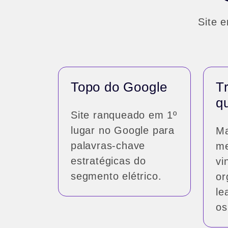
Site 
Topo do Google
T
qu
Site ranqueado em 1º
lugar no Google para
Ma
palavras-chave
me
estratégicas do
vi
segmento elétrico.
or
le
os