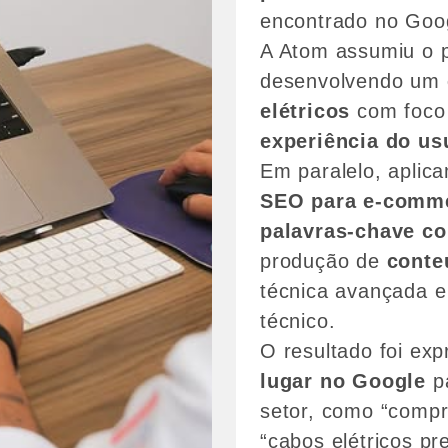
encontrado no Goo
A Atom assumiu o pr
desenvolvendo um
elétricos
com foco
experiência do us
Em paralelo, aplic
SEO para e-comm
palavras-chave c
produção de
conte
técnica avançada 
técnico.
O resultado foi exp
lugar no Google
pa
setor, como “compra
“cabos elétricos pr