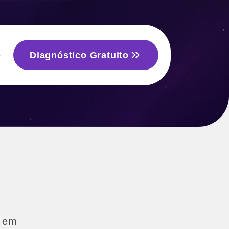
Diagnóstico Gratuito
o
e em