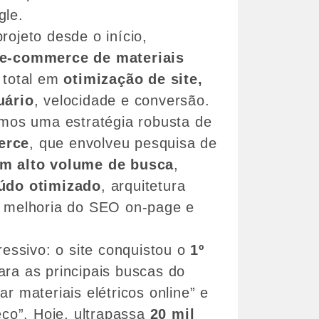
gle.
ojeto desde o início,
e-commerce de materiais
 total em
otimização de site,
uário
, velocidade e conversão.
amos uma estratégia robusta de
erce
, que envolveu pesquisa de
om alto volume de busca
,
údo otimizado
, arquitetura
e melhoria do SEO on-page e
ressivo: o site conquistou o
1º
ra as principais buscas do
r materiais elétricos online” e
eço”. Hoje, ultrapassa
20 mil