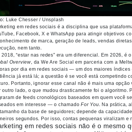
to:
Luke Chesser
/
Unsplash
keting em redes sociais é a disciplina que usa plataform
uTube, Facebook, X e WhatsApp para atingir objetivos c
onhecimento de marca, geração de leads, vendas diretas 
ecução, nem tanto.
2018, “estar nas redes” era um diferencial. Em 2026, é o
obal Overview
, da We Are Social em parceria com a Meltw
oras por dia em redes sociais — um dos maiores índices 
iência já está lá; a questão é se você está competindo
uro. Portanto, ignorar esse canal não é mais uma opção
 outro lado, o que mudou drasticamente foi o algoritmo.
graram de feeds cronológicos baseados em quem você s
seados em interesse — o chamado
For You
. Na prática,
 tamanho da base de seguidores; depende da capacidade
meiros segundos. Por isso, contas pequenas viralizam e
rketing em redes sociais não é o mesmo q