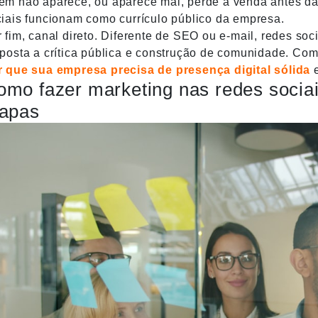
m não aparece, ou aparece mal, perde a venda antes da
iais funcionam como currículo público da empresa.
 fim, canal direto. Diferente de SEO ou e-mail, redes so
sposta a crítica pública e construção de comunidade. C
r que sua empresa precisa de presença digital sólida
e
omo fazer marketing nas redes sociai
tapas