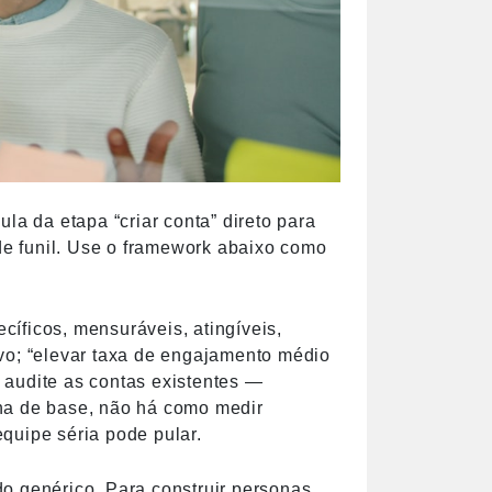
la da etapa “criar conta” direto para
 de funil. Use o framework abaixo como
íficos, mensuráveis, atingíveis,
vo; “elevar taxa de engajamento médio
 audite as contas existentes —
ha de base, não há como medir
quipe séria pode pular.
o genérico. Para construir personas