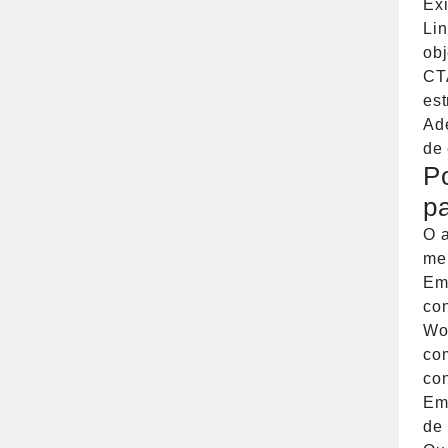
Exi
ainda assim perder
Lin
posições para
obj
concorrentes menores —
CTA
porque falhas técnicas e
est
estratégicas invisíveis
Ade
bloqueiam o trabalho do
de 
Googlebot antes que
P
qualquer usuário chegue à
p
página. Este guia mapeia
O a
as 10 falhas mais comuns,
men
diferencia […]
Em 
co
Wo
co
con
Em 
de 