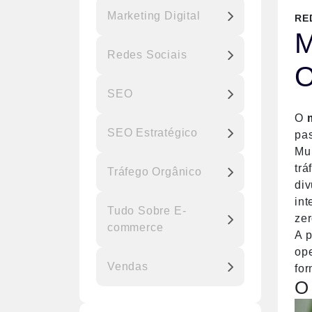
Marketing Digital
RE
M
Redes Sociais
O
SEO
O
SEO Estratégico
pas
Mun
trá
Tráfego Orgânico
di
int
Tudo Sobre E-
ze
commerce
A p
op
Vendas
for
O 