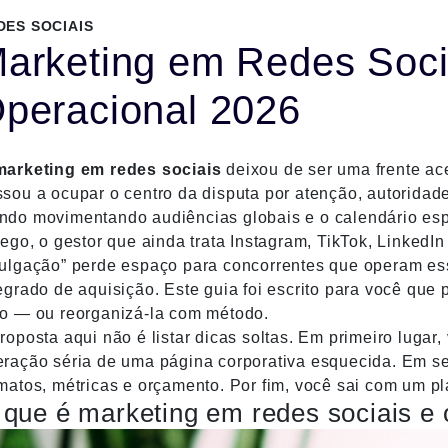
DES SOCIAIS
arketing em Redes Soci
peracional 2026
marketing em redes sociais
deixou de ser uma frente ac
sou a ocupar o centro da disputa por atenção, autoridad
do movimentando audiências globais e o calendário espo
fego, o gestor que ainda trata Instagram, TikTok, Linked
vulgação” perde espaço para concorrentes que operam es
egrado de aquisição. Este guia foi escrito para você que 
ro — ou reorganizá-la com método.
roposta aqui não é listar dicas soltas. Em primeiro lugar
eração séria de uma página corporativa esquecida. Em s
matos, métricas e orçamento. Por fim, você sai com um pl
que é marketing em redes sociais e 