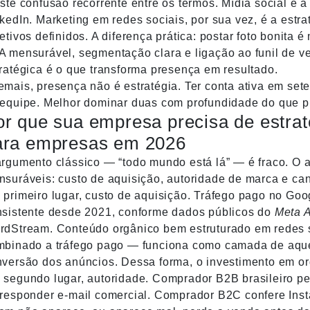
ste confusão recorrente entre os termos. Mídia social é 
kedIn. Marketing em redes sociais, por sua vez, é a estr
etivos definidos. A diferença prática: postar foto bonita é
 mensurável, segmentação clara e ligação ao funil de ve
ratégica é o que transforma presença em resultado.
mais, presença não é estratégia. Ter conta ativa em set
equipe. Melhor dominar duas com profundidade do que pu
or que sua empresa precisa de estrat
ara empresas em 2026
rgumento clássico — “todo mundo está lá” — é fraco. O a
suráveis: custo de aquisição, autoridade de marca e can
primeiro lugar, custo de aquisição. Tráfego pago no Go
nsistente desde 2021, conforme dados públicos do
Meta 
rdStream. Conteúdo orgânico bem estruturado em redes 
mbinado a tráfego pago — funciona como camada de aque
versão dos anúncios. Dessa forma, o investimento em or
segundo lugar, autoridade. Comprador B2B brasileiro p
responder e-mail comercial. Comprador B2C confere Inst