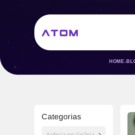
HOME
BL
-
Categorias
Agência em Goiânia