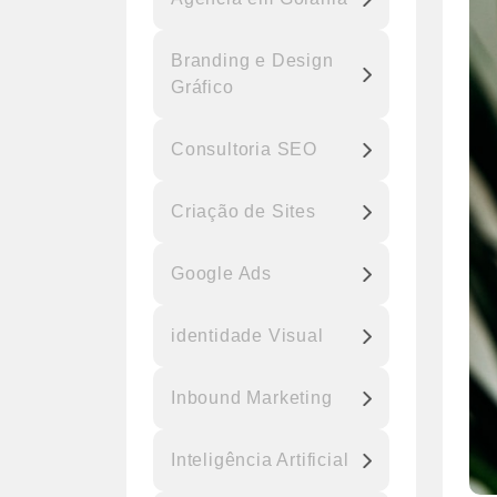
Branding e Design
Gráfico
Consultoria SEO
Criação de Sites
Google Ads
identidade Visual
Inbound Marketing
Inteligência Artificial