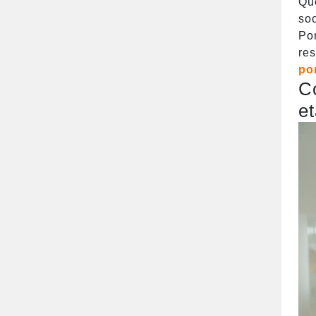
Que
soc
Por
re
po
C
e