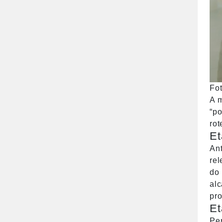
Fo
A m
“po
rot
Et
Ant
rel
do 
alc
pro
Et
Per