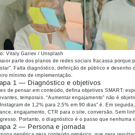
to:
Vitaly Gariev
/
Unsplash
aior parte dos planos de redes sociais fracassa porque pu
star”. Falta diagnóstico, definição de público e desenho
eiro mínimo de implementação.
apa 1 — Diagnóstico e objetivos
es de pensar em conteúdo, defina objetivos SMART: espec
evantes, temporais. “Aumentar engajamento” não é objeti
Instagram de 1,2% para 2,5% em 90 dias” é. Em seguida,
ance, engajamento, CTR para o site, conversão. Sem lin
gresso. Portanto, o diagnóstico é o passo que nenhuma e
apa 2 — Persona e jornada
sona genérica gera conteúdo genérico, que gera resultad