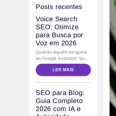
Posts recentes
Voice Search
SEO: Otimize
para Busca por
Voz em 2026
Quando alguém pergunta
ao Google Assistant “qual
a melhor agência de SEO
LER MAIS
em Goiânia”, o algoritmo
não retorna dez links azuis
— ele lê uma única
resposta em voz alta. Esse
SEO para Blog:
comportamento define o
Guia Completo
desafio central do voice
2026 com IA e
search SEO: não basta
ranquear na primeira