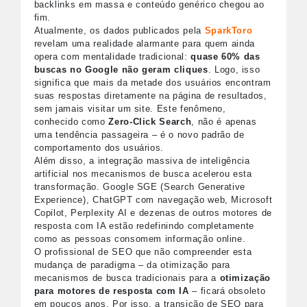
backlinks em massa e conteúdo genérico chegou ao
fim.
Atualmente, os dados publicados pela
SparkToro
revelam uma realidade alarmante para quem ainda
opera com mentalidade tradicional:
quase 60% das
buscas no Google não geram cliques
. Logo, isso
significa que mais da metade dos usuários encontram
suas respostas diretamente na página de resultados,
sem jamais visitar um site. Este fenômeno,
conhecido como
Zero-Click Search
, não é apenas
uma tendência passageira – é o novo padrão de
comportamento dos usuários.
Além disso, a integração massiva de inteligência
artificial nos mecanismos de busca acelerou esta
transformação. Google SGE (Search Generative
Experience), ChatGPT com navegação web, Microsoft
Copilot, Perplexity AI e dezenas de outros motores de
resposta com IA estão redefinindo completamente
como as pessoas consomem informação online.
O profissional de SEO que não compreender esta
mudança de paradigma – da otimização para
mecanismos de busca tradicionais para a
otimização
para motores de resposta com IA
– ficará obsoleto
em poucos anos. Por isso, a transição de SEO para