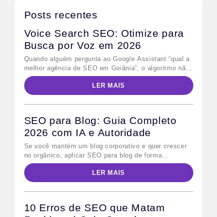
Posts recentes
Voice Search SEO: Otimize para
Busca por Voz em 2026
Quando alguém pergunta ao Google Assistant “qual a
melhor agência de SEO em Goiânia”, o algoritmo não
retorna dez links azuis — ele lê uma única resposta
LER MAIS
em voz alta. Esse comportamento define o desafio
central do voice search SEO: não basta ranquear na
primeira página; é preciso ser a resposta escolhida.
Para quem já […]
SEO para Blog: Guia Completo
2026 com IA e Autoridade
Se você mantém um blog corporativo e quer crescer
no orgânico, aplicar SEO para blog de forma
sistemática é o caminho mais direto. Em 2026,
LER MAIS
porém, as regras mudaram: além do Google
tradicional, os modelos de IA generativa — como o
Google AI Overviews e o Bing Copilot — passaram a
consumir conteúdo estruturado para […]
10 Erros de SEO que Matam