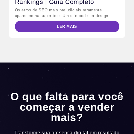
Rankings | Guia Completo
Os erros de SEO mais prejudiciais raramente
aparecem na superfície. Um site pode ter design
impecável, conteúdo publicado regularmente e ainda
LER MAIS
assim perder posições para concorrentes menores —
porque falhas técnicas e estratégicas invisíveis
bloqueiam o trabalho do Googlebot antes que qualquer
usuário chegue à página. Este guia mapeia as 10
falhas mais comuns, diferencia […]
O que falta para você
começar a vender
mais?
Transforme sua presença digital em resultado