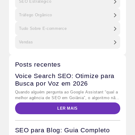
SEO Estratégico
Tráfego Orgânico
Tudo Sobre E-commerce
Vendas
Posts recentes
Voice Search SEO: Otimize para
Busca por Voz em 2026
Quando alguém pergunta ao Google Assistant “qual a
melhor agência de SEO em Goiânia”, o algoritmo não
retorna dez links azuis — ele lê uma única resposta
LER MAIS
em voz alta. Esse comportamento define o desafio
central do voice search SEO: não basta ranquear na
primeira página; é preciso ser a resposta escolhida.
Para quem já […]
SEO para Blog: Guia Completo