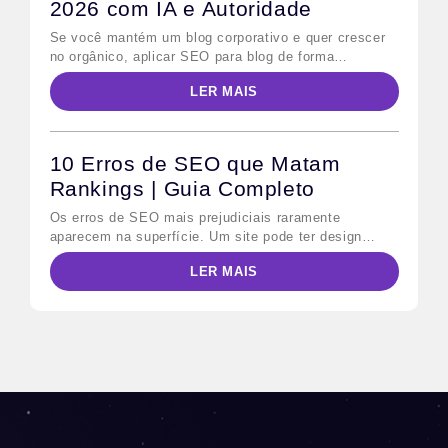
2026 com IA e Autoridade
Se você mantém um blog corporativo e quer crescer
no orgânico, aplicar SEO para blog de forma
sistemática é o caminho mais direto. Em 2026,
LER MAIS
porém, as regras mudaram: além do Google
tradicional, os modelos de IA generativa — como o
Google AI Overviews e o Bing Copilot — passaram a
consumir conteúdo estruturado para […]
10 Erros de SEO que Matam
Rankings | Guia Completo
Os erros de SEO mais prejudiciais raramente
aparecem na superfície. Um site pode ter design
impecável, conteúdo publicado regularmente e ainda
LER MAIS
assim perder posições para concorrentes menores —
porque falhas técnicas e estratégicas invisíveis
bloqueiam o trabalho do Googlebot antes que qualquer
usuário chegue à página. Este guia mapeia as 10
falhas mais comuns, diferencia […]