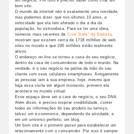
um negócio. Por isso é preciso saber como criar um
bom site.
O mundo da internet não é exatamente uma novidade,
mas podemos dizer, que nos últimos 10 anos, a
velocidade que ela tem afetado o dia a dia da
população, foi estrondosa. Para se ter uma ideia,
números mais recentes da
“Live Stats” da Statista
,
mostram que existem cerca de 1718 milhões de web
sites no mundo e que 200 milhões estão realmente
ativos.
O endereço on-line se tornou a casa do seu negócio,
dentro da casa de consumidores de todo o mundo. Na
verdade, é o seu negócio na palma da mão do seu
cliente com seus celulares smartphones. Antigamente
as pessoas iam à sua empresa, hoje, mesmo que
haja essa visita em algum momento, primeiro ela
acontece no mundo virtual.
Esse espaço deve ser a cara do negócio, o seu DNA.
Além disso, é preciso inspirar credibilidade, conter
todas as informações do seu produto ou serviço,
talvez um e-commerce, dependendo da atividade, e
em um universo perfeito, um blog.
Um bom site é o primeiro passo para estabelecer um
relacionamento com o consumidor. Por isso é sempre