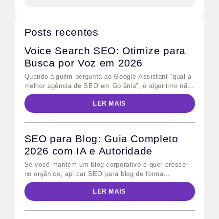
Posts recentes
Voice Search SEO: Otimize para
Busca por Voz em 2026
Quando alguém pergunta ao Google Assistant “qual a
melhor agência de SEO em Goiânia”, o algoritmo não
retorna dez links azuis — ele lê uma única resposta
LER MAIS
em voz alta. Esse comportamento define o desafio
central do voice search SEO: não basta ranquear na
primeira página; é preciso ser a resposta escolhida.
Para quem já […]
SEO para Blog: Guia Completo
2026 com IA e Autoridade
Se você mantém um blog corporativo e quer crescer
no orgânico, aplicar SEO para blog de forma
sistemática é o caminho mais direto. Em 2026,
LER MAIS
porém, as regras mudaram: além do Google
tradicional, os modelos de IA generativa — como o
Google AI Overviews e o Bing Copilot — passaram a