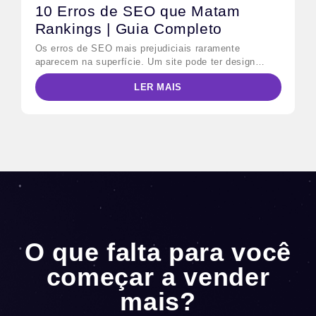
consumir conteúdo estruturado para […]
10 Erros de SEO que Matam
Rankings | Guia Completo
Os erros de SEO mais prejudiciais raramente
aparecem na superfície. Um site pode ter design
impecável, conteúdo publicado regularmente e ainda
LER MAIS
assim perder posições para concorrentes menores —
porque falhas técnicas e estratégicas invisíveis
bloqueiam o trabalho do Googlebot antes que qualquer
usuário chegue à página. Este guia mapeia as 10
falhas mais comuns, diferencia […]
O que falta para você
começar a vender
mais?