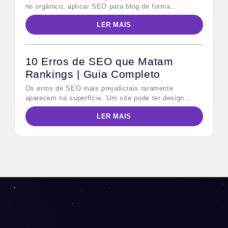
no orgânico, aplicar SEO para blog de forma
sistemática é o caminho mais direto. Em 2026,
LER MAIS
porém, as regras mudaram: além do Google
tradicional, os modelos de IA generativa — como o
Google AI Overviews e o Bing Copilot — passaram a
consumir conteúdo estruturado para […]
10 Erros de SEO que Matam
Rankings | Guia Completo
Os erros de SEO mais prejudiciais raramente
aparecem na superfície. Um site pode ter design
impecável, conteúdo publicado regularmente e ainda
LER MAIS
assim perder posições para concorrentes menores —
porque falhas técnicas e estratégicas invisíveis
bloqueiam o trabalho do Googlebot antes que qualquer
usuário chegue à página. Este guia mapeia as 10
falhas mais comuns, diferencia […]