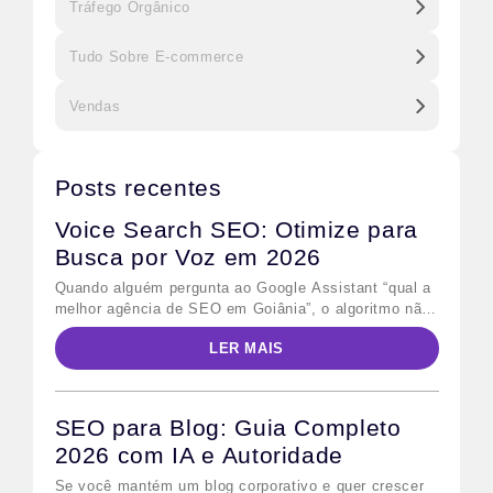
Tráfego Orgânico
Tudo Sobre E-commerce
Vendas
Posts recentes
Voice Search SEO: Otimize para
Busca por Voz em 2026
Quando alguém pergunta ao Google Assistant “qual a
melhor agência de SEO em Goiânia”, o algoritmo não
retorna dez links azuis — ele lê uma única resposta
LER MAIS
em voz alta. Esse comportamento define o desafio
central do voice search SEO: não basta ranquear na
primeira página; é preciso ser a resposta escolhida.
Para quem já […]
SEO para Blog: Guia Completo
2026 com IA e Autoridade
Se você mantém um blog corporativo e quer crescer