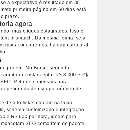
 se a expectativa é resultado em 30
mete primeira página em 60 dias está
o prazo.
toria agora
ndo, mas cliques estagnados. Isso é
intent mismatch. Da mesma forma, se a
ncipais concorrentes, há gap estrutural
nho.
6
o projeto. No Brasil, segundo
e auditoria custam entre R$ 8.000 e R$
e SEO
. Retainers mensais para
0, dependendo de escopo, número de
 de alto ticket cobram na faixa
do, schema customizado e integração
0 e R$ 600 por hora, ideais para
ce empacotam SEO como item de pacote