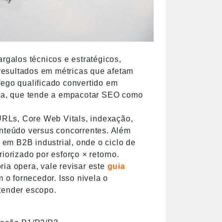
argalos técnicos e estratégicos,
resultados em métricas que afetam
fego qualificado convertido em
ista, que tende a empacotar SEO como
 URLs, Core Web Vitals, indexação,
onteúdo versus concorrentes. Além
em B2B industrial, onde o ciclo de
iorizado por esforço × retorno.
ria opera, vale revisar este
guia
 o fornecedor. Isso nivela o
tender escopo.