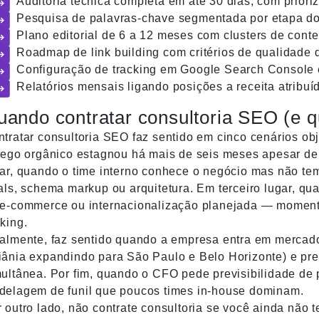
Auditoria técnica completa em até 30 dias, com prior
Pesquisa de palavras-chave segmentada por etapa do 
Plano editorial de 6 a 12 meses com clusters de cont
Roadmap de link building com critérios de qualidade 
Configuração de tracking em Google Search Console
Relatórios mensais ligando posições a receita atribuí
uando contratar consultoria SEO (e q
tratar consultoria SEO faz sentido em cinco cenários obj
fego orgânico estagnou há mais de seis meses apesar d
gar, quando o time interno conhece o negócio mas não t
als, schema markup ou arquitetura. Em terceiro lugar, qu
e-commerce ou internacionalização planejada — momento
king.
almente, faz sentido quando a empresa entra em mercado
ânia expandindo para São Paulo e Belo Horizonte) e prec
ultânea. Por fim, quando o CFO pede previsibilidade de 
delagem de funil que poucos times in-house dominam.
 outro lado, não contrate consultoria se você ainda não t