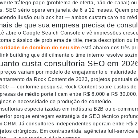
verte tráfego pago (problema de oferta, não de canal) ou
s. SEO sério opera em janela de 6 a 12 meses. Quem pro
ndendo ilusão ou black hat — ambos custam caro no médi
nais de que sua empresa precisa de consul
cê abre o Google Search Console e vê impressões cresce
toma clássico de problema de title, meta description ou 
toridade de domínio do seu site
está abaixo dos três pri
link building que dificilmente o time interno resolve sozi
uanto custa consultoria SEO em 202
preços variam por modelo de engajamento e maturidade d
antamento da Rock Content de 2023, projetos pontuais d
.000 — conforme
pesquisa Rock Content sobre custos d
presas de médio porte ficam entre R$ 6.000 e R$ 30.00
ginas e necessidade de produção de conteúdo.
sultorias especializadas em indústria B2B ou e-commerce
erior porque entregam estratégia de SEO técnico profun
m CRM. Já consultores independentes operam entre R$ 25
jetos cirúrgicos. Em contrapartida, agências full-servi