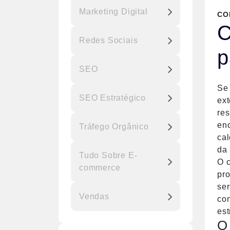
Marketing Digital
CO
C
Redes Sociais
p
SEO
Se 
SEO Estratégico
ex
res
enc
Tráfego Orgânico
cal
da 
Tudo Sobre E-
O 
commerce
pro
se
Vendas
con
est
O