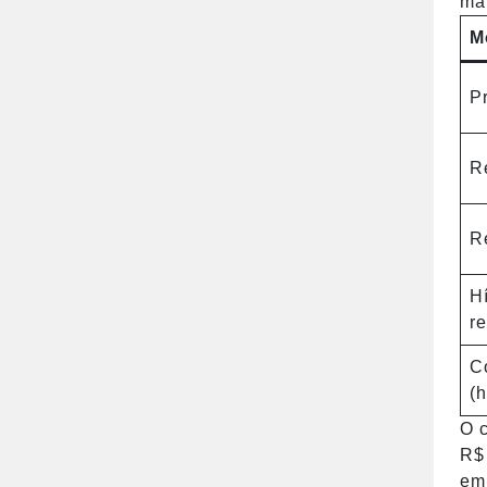
mai
M
Pr
R
R
Hí
r
C
(h
O c
R$
em