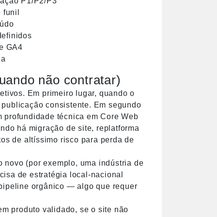
ização P1/P2/P3
funil
eúdo
definidos
 e GA4
da
uando não contratar)
etivos. Em primeiro lugar, quando o
e publicação consistente. Em segundo
em profundidade técnica em Core Web
ando há migração de site, replatforma
s de altíssimo risco para perda de
 novo (por exemplo, uma indústria de
isa de estratégia local-nacional
pipeline orgânico — algo que requer
em produto validado, se o site não