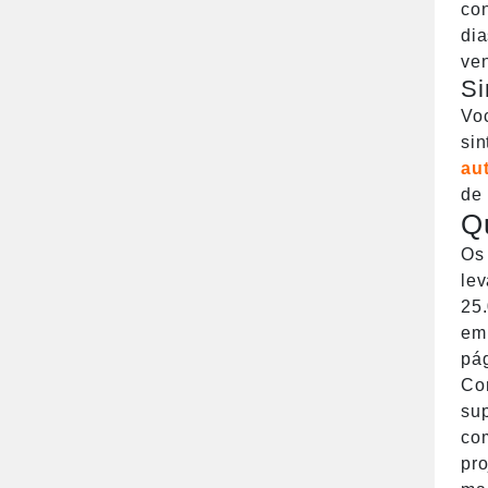
con
dia
ve
Si
Vo
sin
au
de 
Q
Os 
lev
25
em
pá
Con
sup
co
pro