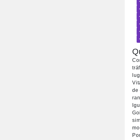
ainda assim perder
posições para
concorrentes menores —
porque falhas técnicas e
estratégicas invisíveis
bloqueiam o trabalho do
Q
Googlebot antes que
qualquer usuário chegue à
Con
página. Este guia mapeia
trá
as 10 falhas mais comuns,
lu
diferencia […]
Vit
de 
ran
Igu
Goi
sim
mo
Por