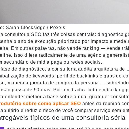
to:
Sarah Blocksidge
/
Pexels
 consultoria SEO faz três coisas centrais: diagnostica g
senha plano de execução priorizado por impacto e mede 
eita. Em outras palavras, não vende ranking — vende trá
eline. Isso difere radicalmente de uma agência general
m secundário de mídia paga ou redes sociais.
fase de diagnóstico, a consultoria audita arquitetura de
ibalização de keywords, perfil de backlinks e gaps de c
so, mapeia a jornada de compra da persona — sobretudo 
isão passa de 90 dias. Por fim, traduz tudo em backlog pr
a entender melhor a base sobre a qual qualquer consulto
trodutório sobre como aplicar SEO
antes da reunião com
abulário e reduz o risco de você comprar serviço sem en
tregáveis típicos de uma consultoria séria