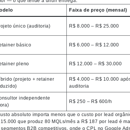
or — o que tende a diluir entrega.
odelo
Faixa de preço (mensal)
ojeto único (auditoria)
R$ 8.000 – R$ 25.000
etainer básico
R$ 6.000 – R$ 12.000
etainer pleno
R$ 12.000 – R$ 30.000
brido (projeto + retainer
R$ 4.000 – R$ 10.000 apó
eduzido)
auditoria
onsultor independente
R$ 250 – R$ 600/h
ora)
usto absoluto importa menos que o custo por lead orgâni
 15.000 que produz 80 MQLs/mês a R$ 187 por lead é mai
 segmentos B2B competitivos, onde o CPL no Google Ads