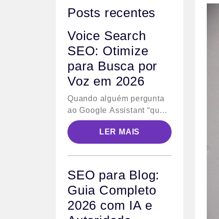
Posts recentes
Voice Search
SEO: Otimize
para Busca por
Voz em 2026
Quando alguém pergunta
ao Google Assistant “qual
a melhor agência de SEO
LER MAIS
em Goiânia”, o algoritmo
não retorna dez links azuis
— ele lê uma única
resposta em voz alta. Esse
SEO para Blog:
comportamento define o
Guia Completo
desafio central do voice
2026 com IA e
search SEO: não basta
ranquear na primeira