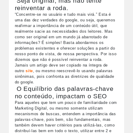
Seja original, mas não tente
reinventar a roda.
“Concentre-se no usuário e tudo mais virá.” Esta é
uma das dez verdades do google, ou seja, queremos
reafirmar a importância de um conteúdo útil, que
realmente sacie as necessidades dos leitores. Mas
como ser original em um mundo já abarrotado de
informações? É simples! Basta abordarmos os
problemas existentes e oferecer soluções a partir do
nosso ponto de vista, de nossa perspectiva. Por isso
dizemos que não é possível reinventar a roda.
Jamais um artigo deve ser copiado na íntegra de
outro
site
, ou mesmo reescrevê-lo usando palavras
sinônimas, pois confronta as diretrizes de qualidade
do google.
O Equilíbrio das palavras-chave
no conteúdo, impactam o SEO
Para aqueles que tem um pouco de familiaridade com
Marketing Digital, ou mesmo somente utilizam
mecanismos de buscas, entendem a importância das
palavras-chave, pois bem, são fundamentais, mas
também devem haver critérios para utilizá-las, como
distribuí-las bem em todo o texto, utilizar entre 2 e