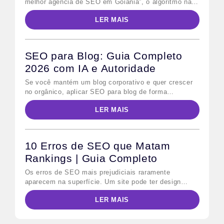
melhor agência de SEO em Goiânia”, o algoritmo não
retorna dez links azuis — ele lê uma única resposta
LER MAIS
em voz alta. Esse comportamento define o desafio
central do voice search SEO: não basta ranquear na
primeira página; é preciso ser a resposta escolhida.
Para quem já […]
SEO para Blog: Guia Completo
2026 com IA e Autoridade
Se você mantém um blog corporativo e quer crescer
no orgânico, aplicar SEO para blog de forma
sistemática é o caminho mais direto. Em 2026,
LER MAIS
porém, as regras mudaram: além do Google
tradicional, os modelos de IA generativa — como o
Google AI Overviews e o Bing Copilot — passaram a
consumir conteúdo estruturado para […]
10 Erros de SEO que Matam
Rankings | Guia Completo
Os erros de SEO mais prejudiciais raramente
aparecem na superfície. Um site pode ter design
impecável, conteúdo publicado regularmente e ainda
LER MAIS
assim perder posições para concorrentes menores —
porque falhas técnicas e estratégicas invisíveis
bloqueiam o trabalho do Googlebot antes que qualquer