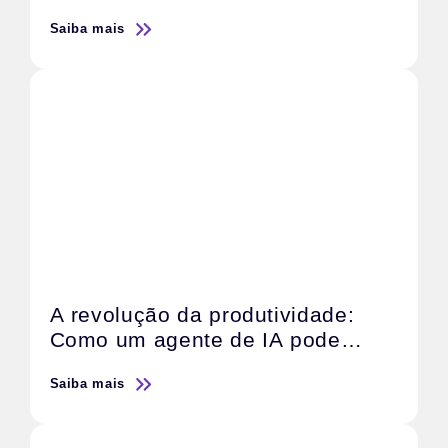
escalar resultados
Saiba mais
A revolução da produtividade:
Como um agente de IA pode
transformar o trabalho de sua
Saiba mais
agência de marketing