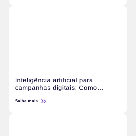
Inteligência artificial para
campanhas digitais: Como
otimizar o retorno sobre o
Saiba mais
investimento