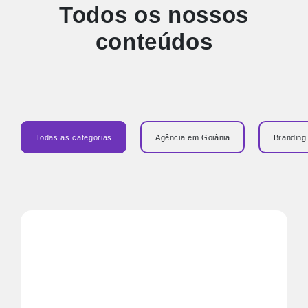
Todos os nossos
conteúdos
Todas as categorias
Agência em Goiânia
Branding