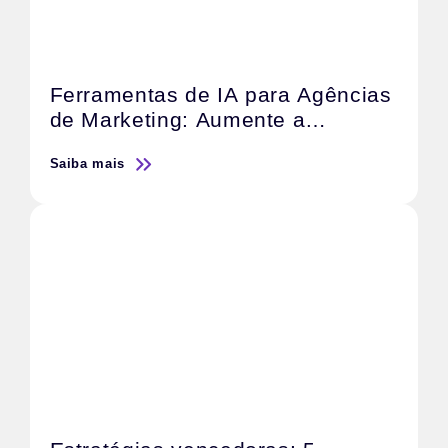
Ferramentas de IA para Agências
de Marketing: Aumente a
Produtividade e a Qualidade do
Saiba mais
Serviço.