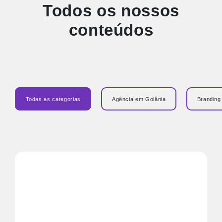
Todos os nossos
conteúdos
Todas as categorias
Agência em Goiânia
Branding