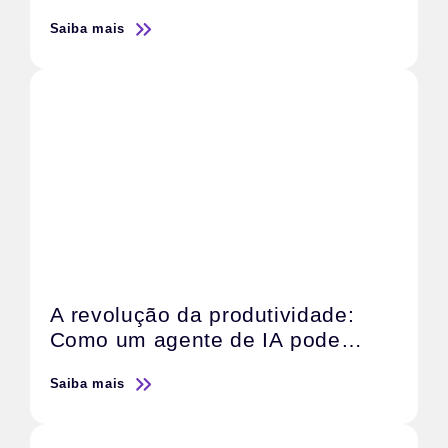
escalar resultados
Saiba mais
A revolução da produtividade:
Como um agente de IA pode
transformar o trabalho de sua
Saiba mais
agência de marketing