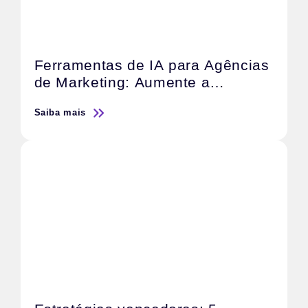
Ferramentas de IA para Agências
de Marketing: Aumente a
Produtividade e a Qualidade do
Saiba mais
Serviço.