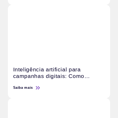
Inteligência artificial para
campanhas digitais: Como
otimizar o retorno sobre o
Saiba mais
investimento