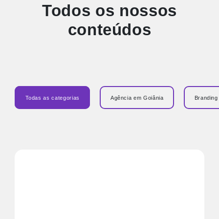
Todos os nossos
conteúdos
Todas as categorias
Agência em Goiânia
Branding