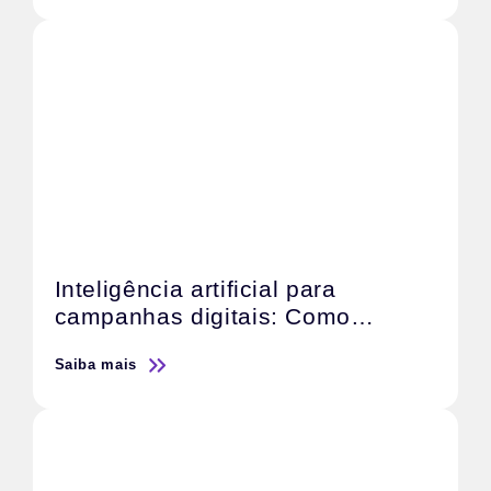
Inteligência artificial para
campanhas digitais: Como
otimizar o retorno sobre o
Saiba mais
investimento