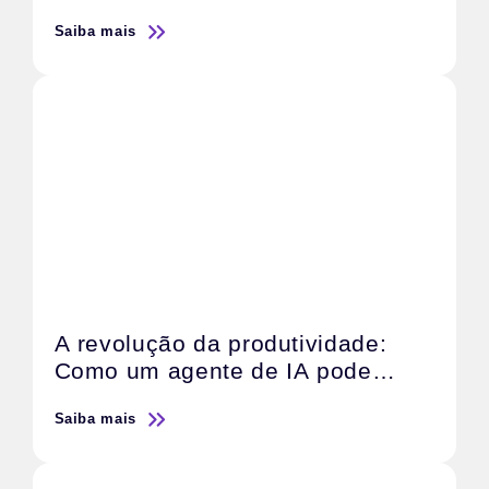
escalar resultados
Saiba mais
A revolução da produtividade:
Como um agente de IA pode
transformar o trabalho de sua
Saiba mais
agência de marketing