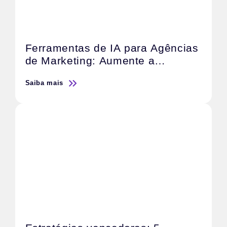
Ferramentas de IA para Agências
de Marketing: Aumente a
Produtividade e a Qualidade do
Saiba mais
Serviço.