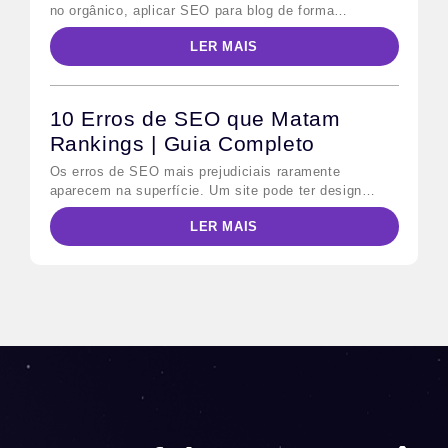
no orgânico, aplicar SEO para blog de forma
sistemática é o caminho mais direto. Em 2026,
LER MAIS
porém, as regras mudaram: além do Google
tradicional, os modelos de IA generativa — como o
Google AI Overviews e o Bing Copilot — passaram a
consumir conteúdo estruturado para […]
10 Erros de SEO que Matam
Rankings | Guia Completo
Os erros de SEO mais prejudiciais raramente
aparecem na superfície. Um site pode ter design
impecável, conteúdo publicado regularmente e ainda
LER MAIS
assim perder posições para concorrentes menores —
porque falhas técnicas e estratégicas invisíveis
bloqueiam o trabalho do Googlebot antes que qualquer
usuário chegue à página. Este guia mapeia as 10
falhas mais comuns, diferencia […]