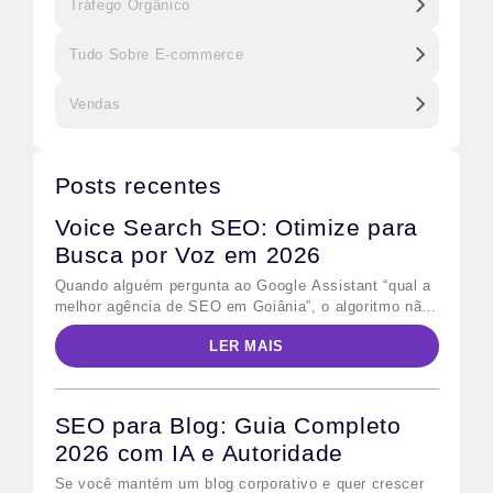
Tráfego Orgânico
Tudo Sobre E-commerce
Vendas
Posts recentes
Voice Search SEO: Otimize para
Busca por Voz em 2026
Quando alguém pergunta ao Google Assistant “qual a
melhor agência de SEO em Goiânia”, o algoritmo não
retorna dez links azuis — ele lê uma única resposta
LER MAIS
em voz alta. Esse comportamento define o desafio
central do voice search SEO: não basta ranquear na
primeira página; é preciso ser a resposta escolhida.
Para quem já […]
SEO para Blog: Guia Completo
2026 com IA e Autoridade
Se você mantém um blog corporativo e quer crescer